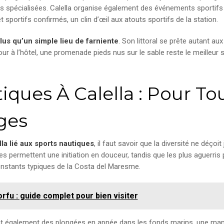
es spécialisées. Calella organise également des événements sportifs
t sportifs confirmés, un clin d’œil aux atouts sportifs de la station.
lus qu’un simple lieu de farniente
. Son littoral se prête autant a
ur à l’hôtel, une promenade pieds nus sur le sable reste le meilleur 
tiques À Calella : Pour T
ges
lla lié aux sports nautiques
, il faut savoir que la diversité ne déçoi
 permettent une initiation en douceur, tandis que les plus aguerris p
constants typiques de la Costa del Maresme.
orfu : guide complet pour bien visiter
t également des plongées en apnée dans les fonds marins, une mani