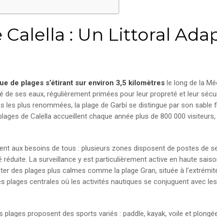
 Calella : Un Littoral Ada
e de plages s’étirant sur environ 3,5 kilomètres
le long de la Mé
 de ses eaux, régulièrement primées pour leur propreté et leur sécur
s les plus renommées, la plage de Garbí se distingue par son sable f
ges de Calella accueillent chaque année plus de 800 000 visiteurs, att
dent aux besoins de tous : plusieurs zones disposent de postes de 
réduite. La surveillance y est particulièrement active en haute saison
iter des plages plus calmes comme la plage Gran, située à l’extrémité
es plages centrales où les activités nautiques se conjuguent avec le
les plages proposent des sports variés : paddle, kayak, voile et plon