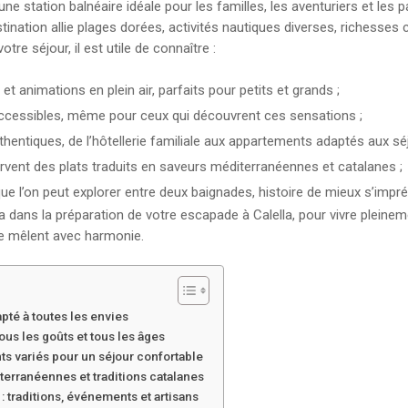
station balnéaire idéale pour les familles, les aventuriers et les p
ination allie plages dorées, activités nautiques diverses, richesses 
tre séjour, il est utile de connaître :
t animations en plein air, parfaits pour petits et grands ;
 accessibles, même pour ceux qui découvrent ces sensations ;
hentiques, de l’hôtellerie familiale aux appartements adaptés aux sé
rvent des plats traduits en saveurs méditerranéennes et catalanes ;
ue l’on peut explorer entre deux baignades, histoire de mieux s’impré
ans la préparation de votre escapade à Calella, pour vivre pleineme
 se mêlent avec harmonie.
dapté à toutes les envies
tous les goûts et tous les âges
ts variés pour un séjour confortable
iterranéennes et traditions catalanes
 : traditions, événements et artisans